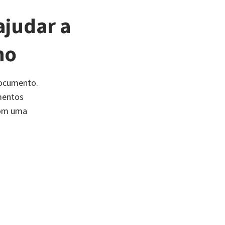
ajudar a
ho
documento.
mentos
com uma