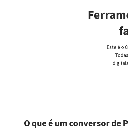
Ferrame
f
Este é o 
Todas
digita
O que é um conversor de P