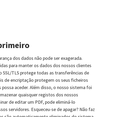
primeiro
urança dos dados não pode ser exagerada.
as para manter os dados dos nossos clientes
o SSL/TLS protege todas as transferências de
veis de encriptação protegem os seus ficheiros
 possa aceder. Além disso, o nosso sistema foi
rmazenar quaisquer registos dos nossos
inar de editar um PDF, pode eliminá-lo
os servidores. Esqueceu-se de apagar? Não faz
ros são automaticamente eliminados do sistema