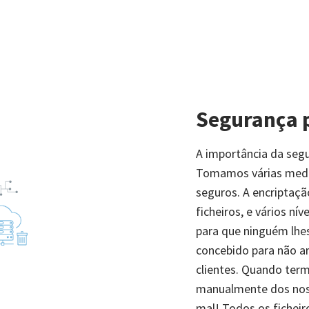
Segurança 
A importância da seg
Tomamos várias medid
seguros. A encriptaçã
ficheiros, e vários ní
para que ninguém lhes
concebido para não a
clientes. Quando term
manualmente dos noss
mal! Todos os fichei