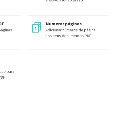
arquivo a longo prazo
DF
Numerar páginas
páginas
Adicionar números de página
nos seus documentos PDF
sse para
PDF