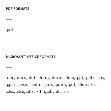
PDF FORMATS
.pdf
MICROSOFT OFFICE FORMATS
.doc, .docx, .dot, .dotm, .docm, .dotx, .ppt, .pptx, .pps,
.ppsx, .ppsm, .pptm, .potx, .potm, .pot, .thmx, .xls,
.xlsx, .xlsb, .xltx, .xltm, .xlt, .dif, .slk