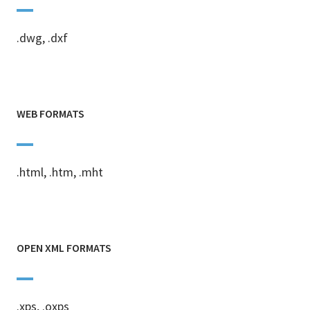
.dwg, .dxf
WEB FORMATS
.html, .htm, .mht
OPEN XML FORMATS
.xps, .oxps