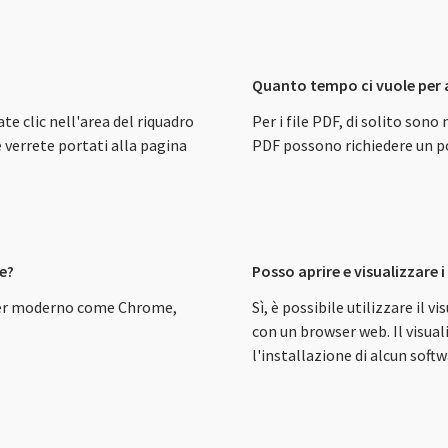
Quanto tempo ci vuole per
ate clic nell'area del riquadro
Per i file PDF, di solito sono 
 verrete portati alla pagina
PDF possono richiedere un po
le?
Posso aprire e visualizzare i
owser moderno come Chrome,
Sì, è possibile utilizzare il v
con un browser web. Il visual
l'installazione di alcun softw